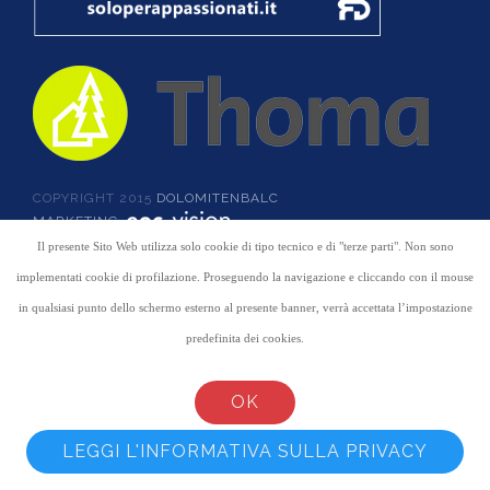
COPYRIGHT 2015
DOLOMITENBALC
MARKETING
Il presente Sito Web utilizza solo cookie di tipo tecnico e di "terze parti". Non sono
implementati cookie di profilazione. Proseguendo la navigazione e cliccando con il mouse
HOME
HOME
PRIVACY
in qualsiasi punto dello schermo esterno al presente banner, verrà accettata l’impostazione
IMPRESSUM
SITEMAP
STRUTTURE IN
LEGNO
predefinita dei cookies.
IL LEGNO
SCALE IN LEGNO
BALCONI IN
SU MISURA
ALLUMINIO
OK
TRASPARENZA
LEGGI L'INFORMATIVA SULLA PRIVACY