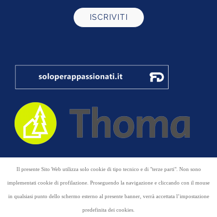
COPYRIGHT 2015
DOLOMITENBALC
Il presente Sito Web utilizza solo cookie di tipo tecnico e di "terze parti". Non sono
MARKETING
implementati cookie di profilazione. Proseguendo la navigazione e cliccando con il mouse
in qualsiasi punto dello schermo esterno al presente banner, verrà accettata l’impostazione
HOME
HOME
PRIVACY
predefinita dei cookies.
IMPRESSUM
SITEMAP
STRUTTURE IN