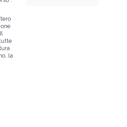
rso .
ntero
zione
Il
tutte
tura
no, la