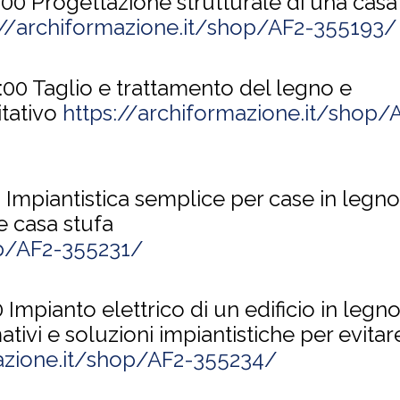
8:00
Progettazione strutturale di una casa
://archiformazione.it/shop/AF2-355193/
8:00
Taglio e trattamento del legno e
tativo
https://archiformazione.it/shop/
0
Impiantistica semplice per case in legno
e casa stufa
op/AF2-355231/
0
Impianto elettrico di un edificio in legn
tivi e soluzioni impiantistiche per evitar
mazione.it/shop/AF2-355234/