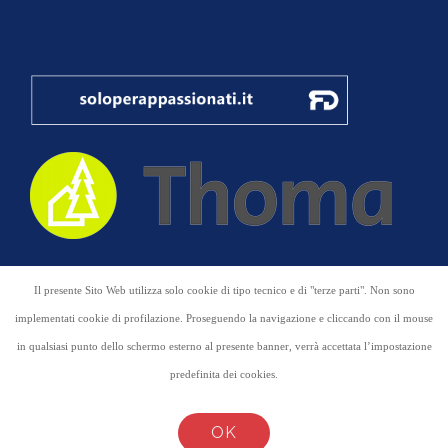
COPYRIGHT 2015
DOLOMITENBALC
Il presente Sito Web utilizza solo cookie di tipo tecnico e di "terze parti". Non sono
MARKETING
implementati cookie di profilazione. Proseguendo la navigazione e cliccando con il mouse
in qualsiasi punto dello schermo esterno al presente banner, verrà accettata l’impostazione
HOME
HOME
PRIVACY
predefinita dei cookies.
IMPRESSUM
SITEMAP
STRUTTURE IN
LEGNO
IL LEGNO
SCALE IN LEGNO
BALCONI IN
OK
SU MISURA
ALLUMINIO